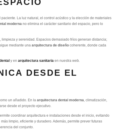
ESPACIO
aciente. La luz natural, el control acústico y la elección de materiales
ental moderna
no elimina el carácter sanitario del espacio, pero lo
n, limpieza y serenidad. Espacios demasiado fríos generan distancia;
onsigue mediante una
arquitectura de diseño
coherente, donde cada
dental
y en
arquitectura sanitaria
en nuestra web.
NICA DESDE EL
s como un añadido. En la
arquitectura dental moderna
, climatización,
rarse desde el proyecto ejecutivo.
rmite coordinar arquitectura e instalaciones desde el inicio, evitando
más limpio, eficiente y duradero. Además, permite prever futuras
herencia del conjunto.