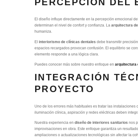
PERCEPCIÓN DEL 
El diseño influye directamente en la percepción emocional del p
determinan el nivel de confort y confianza. La
arquitectura d
humaniza.
El
interiorismo de clínicas dentales
debe transmitir precisió
espacios recargados provocan confusión. El equilibrio se c
elemento responde a una lógica clara.
Puedes conocer más sobre nuestro enfoque en
arquitectura 
INTEGRACIÓN TÉC
PROYECTO
Uno de los errores más habituales es tratar las instalacione
iluminación clínica, aspiración y redes eléctricas deben integ
Nuestra experiencia en
diseño de interiores sanitarios
nos pe
improvisaciones en obra. Este enfoque garantiza un resultado 
ampliaciones o actualizaciones tecnológicas sin afectar la co